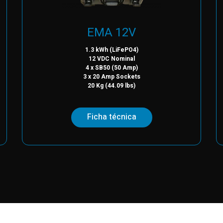
EMA 12V
1.3 kWh (LiFePO4)
12 VDC Nominal
4 x SB50 (50 Amp)
3 x 20 Amp Sockets
20 Kg (44.09 lbs)
Ficha técnica